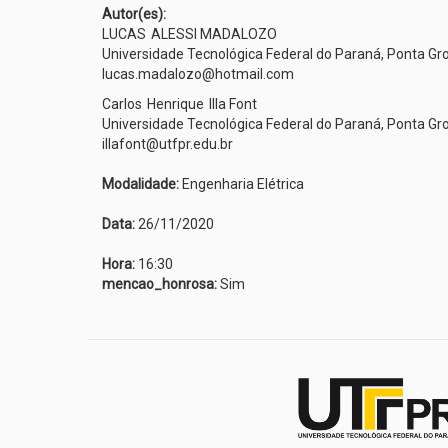
Autor(es):
LUCAS
ALESSI MADALOZO
Universidade Tecnológica Federal do Paraná, Ponta Gro
lucas.madalozo@hotmail.com
Carlos
Henrique
Illa Font
Universidade Tecnológica Federal do Paraná, Ponta Gro
illafont@utfpr.edu.br
Modalidade:
Engenharia Elétrica
Data:
26/11/2020
Hora:
16:30
mencao_honrosa:
Sim