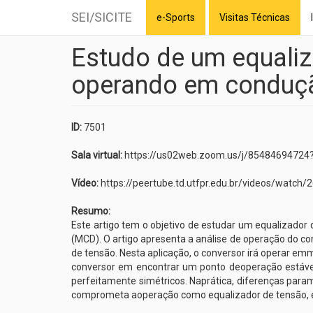
SEI/SICITE
e-Sports
Visitas Técnicas
Estudo de um equali
Skip
to
operando em conduç
main
content
ID:
7501
Sala virtual:
https://us02web.zoom.us/j/85484694
Vídeo:
https://peertube.td.utfpr.edu.br/videos/wat
Resumo:
Este artigo tem o objetivo de estudar um equalizado
(MCD). O artigo apresenta a análise de operação do
de tensão. Nesta aplicação, o conversor irá operar emm
conversor em encontrar um ponto deoperação estável
perfeitamente simétricos. Naprática, diferenças para
comprometa aoperação como equalizador de tensão, es