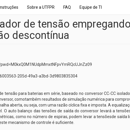
Instruções
Sobre a UTFPR
FAQ
Equipe de TI
zador de tensão empregando
ão descontínua
724?pwd=M0kxQ0M1NUdpMmxtNFpvYmRQcUJnZz09
ch/26003563-205d-49a3-a3bd-3d9803835304
r de tensão para baterias em série, baseado no conversor CC‐CC isol
 conversor, comotambém resultados de simulação numérica para compro
alha aberta, ou seja, com uma razão cíclica fixa e imposta. A equaliza
. O auto balanço das tensões de saída do conversor levará a tensõe
métricas, como no número de espiras, podem levar a tensõesde saída li
te mecanismo de controle é suficiente.