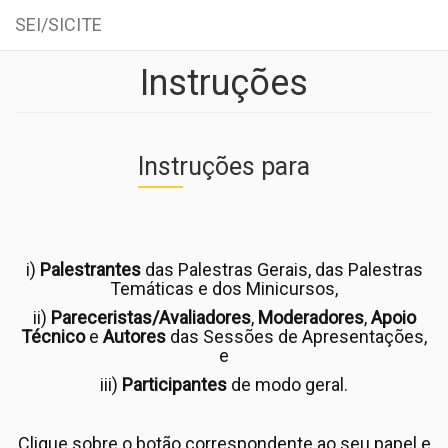
SEI/SICITE
Instruções
Skip
to
main
content
Instruções para
i)
Palestrantes
das Palestras Gerais, das Palestras
Temáticas e dos Minicursos,
ii)
Pareceristas/Avaliadores
,
Moderadores
,
Apoio
Técnico
e
Autores
das Sessões de Apresentações,
e
iii)
Participantes
de modo geral.
Clique sobre o botão correspondente ao seu papel e