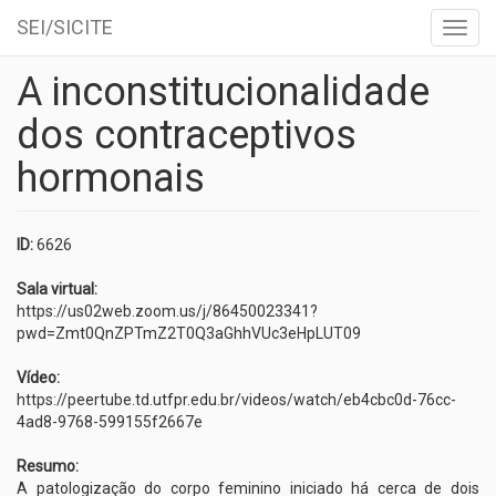
SEI/SICITE
Toggl
navig
A inconstitucionalidade
Skip
to
dos contraceptivos
main
content
hormonais
ID:
6626
Sala virtual:
https://us02web.zoom.us/j/86450023341?
pwd=Zmt0QnZPTmZ2T0Q3aGhhVUc3eHpLUT09
Vídeo:
https://peertube.td.utfpr.edu.br/videos/watch/eb4cbc0d-76cc-
4ad8-9768-599155f2667e
Resumo:
A patologização do corpo feminino iniciado há cerca de dois