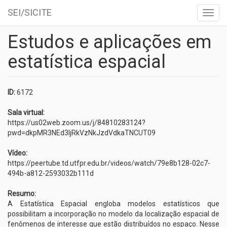
SEI/SICITE
Toggl
navig
Estudos e aplicações em
Skip
to
estatística espacial
main
content
ID:
6172
Sala virtual:
https://us02web.zoom.us/j/84810283124?
pwd=dkpMR3NEd3ljRkVzNkJzdVdkaTNCUT09
Vídeo:
https://peertube.td.utfpr.edu.br/videos/watch/79e8b128-02c7-
494b-a812-2593032b111d
Resumo:
A Estatística Espacial engloba modelos estatísticos que
possibilitam a incorporação no modelo da localização espacial de
fenômenos de interesse que estão distribuídos no espaço. Nesse