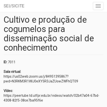
SEI/SICITE
Toggl
navig
Cultivo e produção de
Skip
to
cogumelos para
main
content
disseminação social de
conhecimento
ID:
7011
Sala virtual:
https://us02web.zoom.us/j/84951395867?
pwd=N3RKM3R1WlJ0eXY5R3JaZUowZWFhQT09
Vídeo:
https://peertube.td.utfpr.edu.br/videos/watch/02b47a04-67bd-
4308-82f5-38ce7ba95f6e