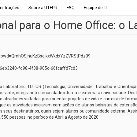
Instruções
Sobre a UTFPR
FAQ
Equipe de TI
ional para o Home Office: o 
41?pwd=QmhOSjhuKzBsejkxWkdxYzZVRStPdz09
h/96eb3240-fd98-4f38-905c-66fcaffd7cd3
ão Laboratório TUTOR (Tecnologia, Universidade, Trabalho e Orientaç
perante, integrando comunidade interna e externa à universidade. De
 atividades voltadas para orientar projetos de vida e carreira de for
e as atividades iniciaram com ações de alunos bolsistas de extensão
os seus destinatários, quais sejam alunos ou comunidade externa. As
.550 pessoas, no período de Abril a Agosto de 2020