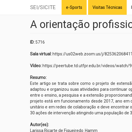
SEI/SICITE
e-Sports
Visitas Técnicas
A orientação profiss
Skip
to
main
content
ID:
5716
Sala virtual:
https://us02web.zoom.us/j/825362068
Vídeo:
https://peertube.td.utfpr.edu.br/videos/watc
Resumo:
Este artigo se trata sobre como o projeto de extens
adaptou e organizou suas atividades para continuar o
entre o ensino, a pesquisa e a extensão proporcionando
projeto está em funcionamento desde 2017, ano em qu
unitário e em redes de colaboração e deve encontrar 
30 ações de intervenção atingindo uma população de 3
Autor(es):
Larissa Ricarte de Figueiredo
Hamm